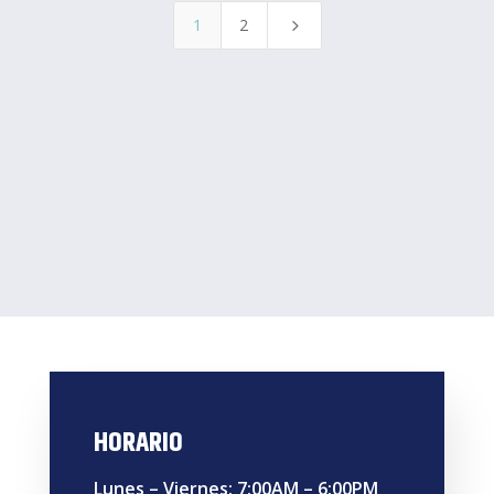
1
2
5
HORARIO
Lunes – Viernes: 7:00AM – 6:00PM