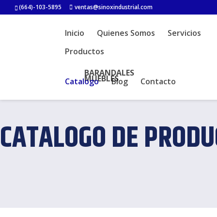
(664)-103-5895
ventas@sinoxindustrial.com
Inicio
Quienes Somos
Servicios
Productos
BARANDALES
MUEBLES
Catalogo
Blog
Contacto
CATALOGO DE PRODU